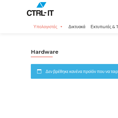
Μετάβαση
Υπολογιστές
Δικτυακά
Εκτυπωτές & T
στο
περιεχόμενο
Hardware
Δεν βρέθηκε κανένα προϊόν που να ταιρι