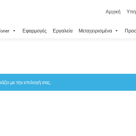
Μετάβαση
στο
Αρχική
Υπη
περιεχόμενο
oner
Εφαρμογές
Εργαλεία
Μεταχειρισμένα
Προσ
άζει με την επιλογή σας.