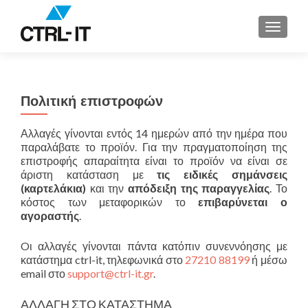
ΕΝΑΛΛ
Πολιτική επιστροφών
Αλλαγές γίνονται εντός 14 ημερών από την ημέρα που
παραλάβατε το προϊόν. Για την πραγματοποίηση της
επιστροφής απαραίτητα είναι το προϊόν να είναι σε
άριστη κατάσταση με
τις ειδικές σημάνσεις
(καρτελάκια)
και την
απόδειξη της παραγγελίας
. Το
κόστος των μεταφορικών το
επιβαρύνεται ο
αγοραστής
.
Oι αλλαγές γίνονται πάντα κατόπιν συνεννό
ησης με
κατάστημα ctrl-it, τηλεφωνικά στο
27210 88199
ή μέσω
email στο
support@ctrl-it.gr
.
ΑΛΛΑΓΗ ΣΤΟ ΚΑΤΑΣΤΗΜΑ